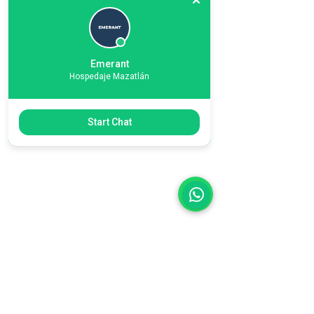
Dentro del espacio
Wi-Fi | Aire acondicionado | Cocina
Emerant
Hospedaje Mazatlán
equipada | Smart TV | Sala |
Comedor | Lavadora y secadora |
Start Chat
Ropa de cama | Toallas | Agua
caliente | 1 espacio de
estacionamiento.
Amenidades de la casa
Alberca | Asadores | Áreas
comunes | Acceso controlado |
Camastros
Ubicación y movilidad
Regresar
Restaurantes y supermercados