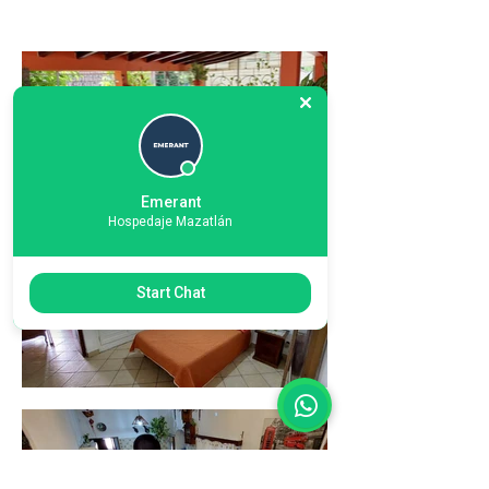
Emerant
Hospedaje Mazatlán
Start Chat